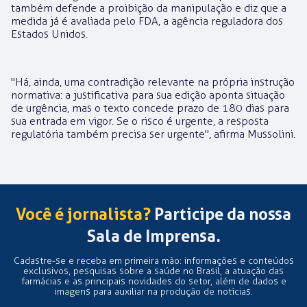
também defende a proibição da manipulação e diz que a
medida já é avaliada pelo FDA, a agência reguladora dos
Estados Unidos.
"Há, ainda, uma contradição relevante na própria instrução
normativa: a justificativa para sua edição aponta situação
de urgência, mas o texto concede prazo de 180 dias para
sua entrada em vigor. Se o risco é urgente, a resposta
regulatória também precisa ser urgente", afirma Mussolini.
Você é jornalista?
Participe da nossa
Sala de Imprensa.
Cadastre-se e receba em primeira mão: informações e conteúdos
exclusivos, pesquisas sobre a saúde no Brasil, a atuação das
farmácias e as principais novidades do setor, além de dados e
imagens para auxiliar na produção de notícias.