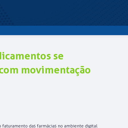
icamentos se
l, com movimentação
faturamento das farmácias no ambiente digital