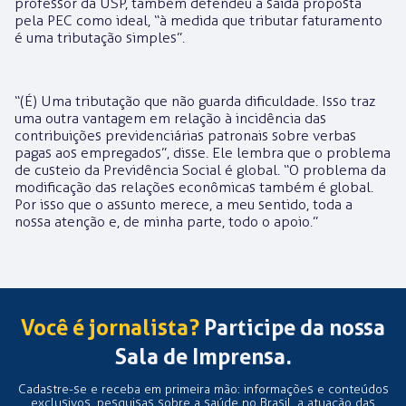
professor da USP, também defendeu a saída proposta
pela PEC como ideal, “à medida que tributar faturamento
é uma tributação simples”.
“(É) Uma tributação que não guarda dificuldade. Isso traz
uma outra vantagem em relação à incidência das
contribuições previdenciárias patronais sobre verbas
pagas aos empregados”, disse. Ele lembra que o problema
de custeio da Previdência Social é global. “O problema da
modificação das relações econômicas também é global.
Por isso que o assunto merece, a meu sentido, toda a
nossa atenção e, de minha parte, todo o apoio.”
Você é jornalista?
Participe da nossa
Sala de Imprensa.
Cadastre-se e receba em primeira mão: informações e conteúdos
exclusivos, pesquisas sobre a saúde no Brasil, a atuação das